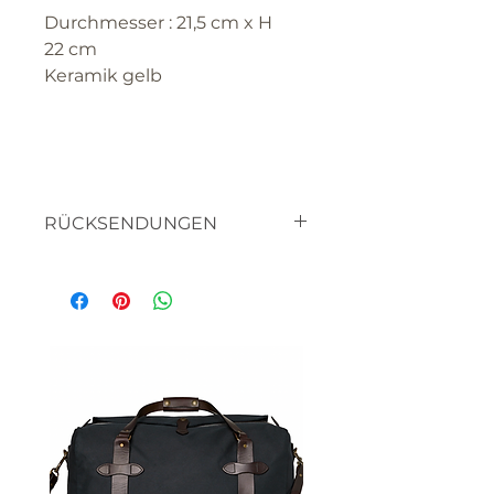
Durchmesser : 21,5 cm x H
22 cm
Keramik gelb
RÜCKSENDUNGEN
textilien
haben sie bitte verständnis
dafür, dass sie die waren nicht
retourniern können, da es
sich um artikel handelt die
für SIE hergestellt werden.
bitte lassen sie uns wissen,
wenn sie mit etwas nicht
zufrieden sind, oder ein