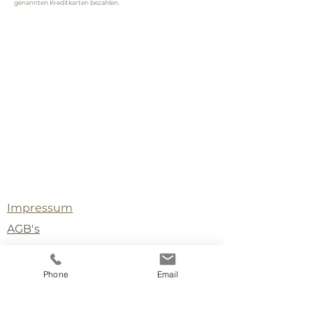
genannten Kreditkarten bezahlen.
Impressum
AGB's
Datenschutz
Zahlungen
Phone
Email
Versand
© Copyright