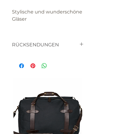
Stylische und wunderschöne
Gläser
RÜCKSENDUNGEN
textilien
haben sie bitte verständnis
dafür, dass sie die waren nicht
retourniern können, da es
sich um artikel handelt die
für SIE hergestellt werden.
bitte lassen sie uns wissen,
wenn sie mit etwas nicht
zufrieden sind, oder ein
artikel nicht ihren
vorstellungen entspricht, wir