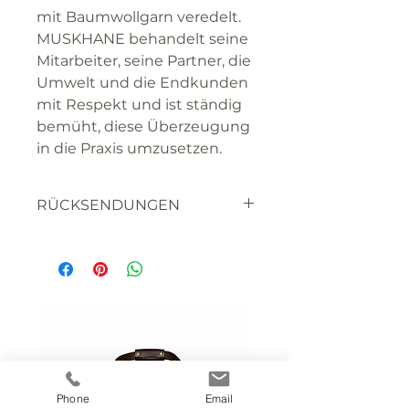
mit Baumwollgarn veredelt.
MUSKHANE behandelt seine
Mitarbeiter, seine Partner, die
Umwelt und die Endkunden
mit Respekt und ist ständig
bemüht, diese Überzeugung
in die Praxis umzusetzen.
RÜCKSENDUNGEN
textilien
haben sie bitte verständnis
dafür, dass sie die waren nicht
retourniern können, da es
sich um artikel handelt die
für SIE hergestellt werden.
bitte lassen sie uns wissen,
wenn sie mit etwas nicht
Phone
Email