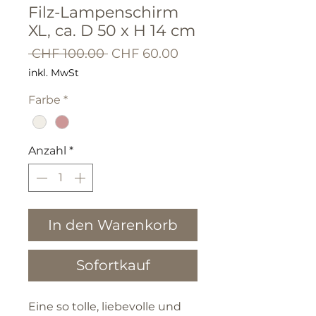
Filz-Lampenschirm
XL, ca. D 50 x H 14 cm
Standardpreis
Sale-
 CHF 100.00 
CHF 60.00
Preis
inkl. MwSt
Farbe
*
Anzahl
*
In den Warenkorb
Sofortkauf
Eine so tolle, liebevolle und