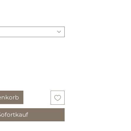
is
enkorb
Sofortkauf