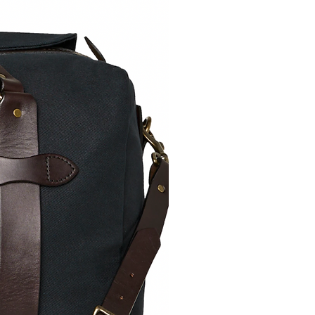
 Luxus in Ihr Zuhause und
legante, luxuriöse Parfums,
in einen einladenden,
eruch hüllen. Wenn Sie sich
die edlen Düfte gewöhnt
 Zuhause ohne Kerzen von
 dasselbe sein. Sie sind
liff für Ihre
g, handgeschliffene
gbar in diversen exklusiven