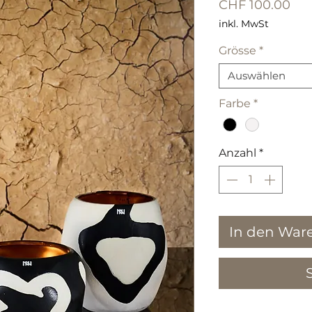
Pre
CHF 100.00
inkl. MwSt
Grösse
*
Auswählen
Farbe
*
Anzahl
*
In den War