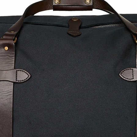
einen Hauch von
Leben bringen. E
die Ihr Zuhause 
verblüffenden G
erst einmal an 
haben, wird Ihr
ONNO nicht mehr
der letzte Feinsch
Inneneinrichtun
Glaskunst, verfü
Luxusdüften.