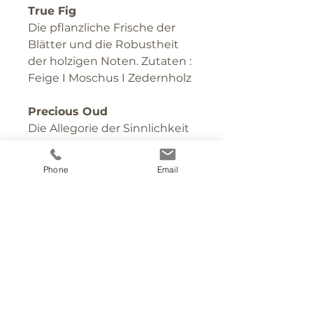
True Fig
Die pflanzliche Frische der
Blätter und die Robustheit
der holzigen Noten. Zutaten :
Feige I Moschus I Zedernholz
Precious Oud
Die Allegorie der Sinnlichkeit
durch das Zusammentreffen
von schwarzer Kirsche und
Phone
Email
kostbarem Oud, kombiniert
mit einer ledriger Wärme.
Unwiderstehlich süchtig
machend! Zutaten : Oud I
Kaschmirholz I Schwarze
Johannisbeere I Leder
PRODUKTINFO