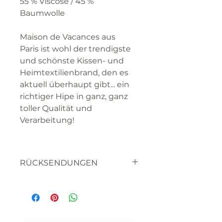
55 % Viscose / 45 %
Baumwolle
Maison de Vacances aus
Paris ist wohl der trendigste
und schönste Kissen- und
Heimtextilienbrand, den es
aktuell überhaupt gibt... ein
richtiger Hipe in ganz, ganz
toller Qualität und
Verarbeitung!
RÜCKSENDUNGEN
textilien
haben sie bitte verständnis
dafür, dass sie die waren nicht
retourniern können, da es