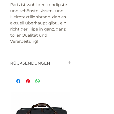
Paris ist wohl der trendigste
und schönste Kissen- und
Heimtextilienbrand, den es
aktuell überhaupt gibt... ein
richtiger Hipe in ganz, ganz
toller Qualität und
Verarbeitung!
RÜCKSENDUNGEN
textilien
haben sie bitte verständnis
dafür, dass sie die waren nicht
retourniern können, da es
sich um artikel handelt die
für SIE hergestellt werden.
bitte lassen sie uns wissen,