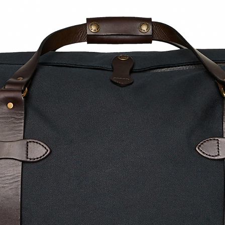
können sie nicht
accessoires
bitte informieren
eventullen reto