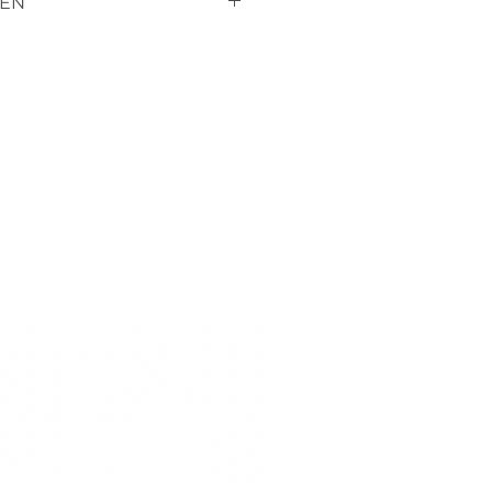
EN
erständnis dafür, dass sie
retourniern können, da es
andelt die für SIE
en.
uns wissen, wenn sie mit
ieden sind, oder ein
en vorstellungen entspricht,
dass wir eine lösung finden
ssig sind wegen der farbe,
 unverbindlich ein kleines
uns an, wir senden ihnen
e zu.
rderbliche artikel handelt,