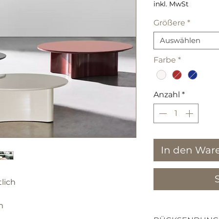
inkl. MwSt
Größere
*
Auswählen
Farbe
*
Anzahl
*
In den War
tlich
m