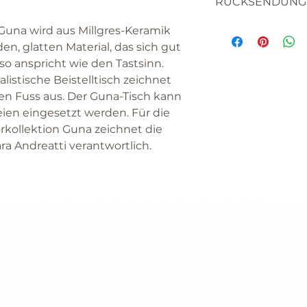
RÜCKSENDUNG
textilien
 Guna wird aus Millgres-Keramik
haben sie bitte v
en, glatten Material, das sich gut
die waren nicht 
o anspricht wie den Tastsinn.
sich um artikel h
istische Beistelltisch zeichnet
hergestellt werd
een Fuss aus. Der Guna-Tisch kann
bitte lassen sie 
ien eingesetzt werden. Für die
etwas nicht zufr
rkollektion Guna zeichnet die
artikel nicht ihr
ra Andreatti verantwortlich.
wir sind sicher, 
werden.
STOFFMUSTER
wenn sie unschlü
fordern sie bitte
stoffmuster bei 
dieses sehr gern
kosmetikartikel
da es sich um ve