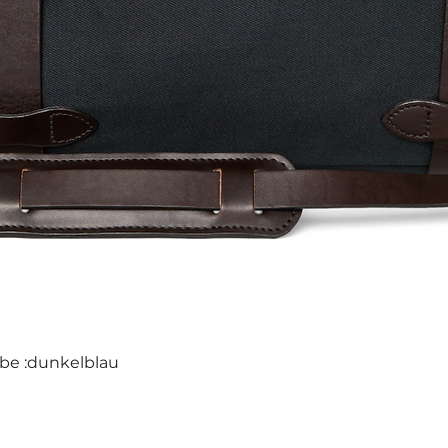
rbe :dunkelblau
Schnellansicht