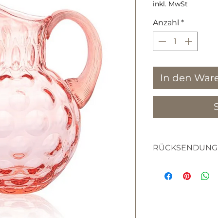
inkl. MwSt
Anzahl
*
In den War
RÜCKSENDUNG
textilien
haben sie bitte v
die waren nicht 
sich um artikel h
hergestellt werd