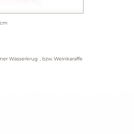
bitte lassen sie 
etwas nicht zufr
artikel nicht ihr
 cm
wir sind sicher, 
werden.
STOFFMUSTER
wenn sie unschlü
fordern sie bitte
ner Wasserkrug , bzw. Weinkaraffe
stoffmuster bei 
dieses sehr gern
kosmetikartikel
da es sich um ve
können sie nicht
accessoires
bitte informieren
eventullen reto