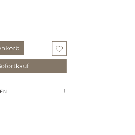
enkorb
Sofortkauf
EN
erständnis dafür, dass sie
retourniern können, da es
andelt die für SIE
en.