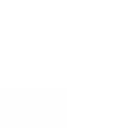
uns wissen, wenn sie mit
ieden sind, oder ein
en vorstellungen entspricht,
dass wir eine lösung finden
ssig sind wegen der farbe,
 unverbindlich ein kleines
uns an, wir senden ihnen
e zu.
rderbliche artikel handelt,
 retourniert werden.
 sie uns kurz vor einer
urnierung