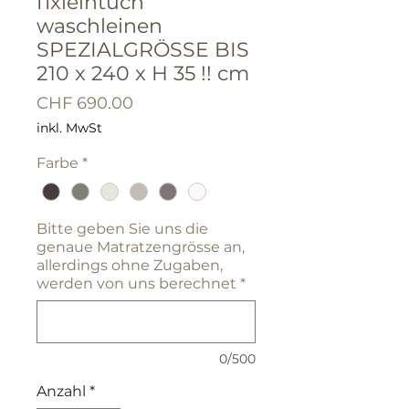
fixleintuch
waschleinen
SPEZIALGRÖSSE BIS
210 x 240 x H 35 !! cm
Preis
CHF 690.00
inkl. MwSt
Farbe
*
Bitte geben Sie uns die
genaue Matratzengrösse an,
allerdings ohne Zugaben,
werden von uns berechnet
*
0/500
Anzahl
*