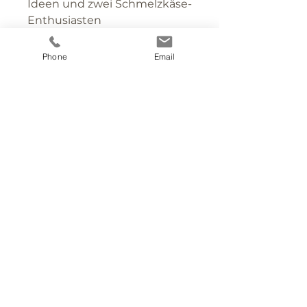
Ideen und zwei Schmelzkäse-
Enthusiasten
hervorgegangen ist, enthullt
alle Geheimnisse eines
Phone
Email
erfolgreichen Raclettes.