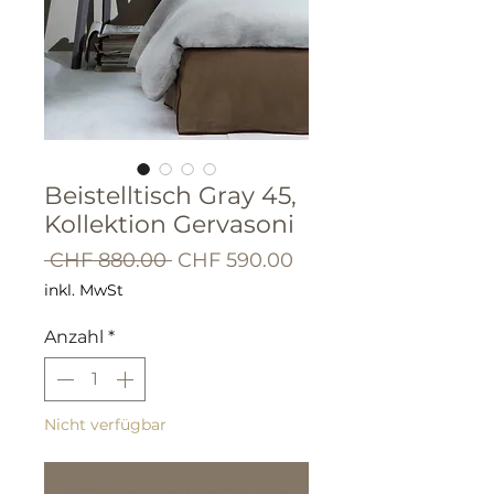
Beistelltisch Gray 45,
Kollektion Gervasoni
Standardpreis
Sale-
 CHF 880.00 
CHF 590.00
Preis
inkl. MwSt
Anzahl
*
Nicht verfügbar
Benachrichtigen lassen