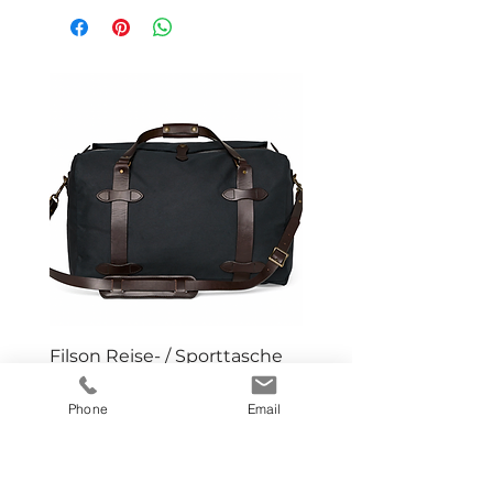
Filson Reise- / Sporttasche
Farbe :dunkelblau
Phone
Email
Preis
CHF 495.00
inkl. MwSt
Impressum