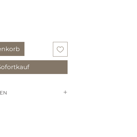
enkorb
Sofortkauf
EN
erständnis dafür, dass sie
retourniern können, da es
andelt die für SIE
en.