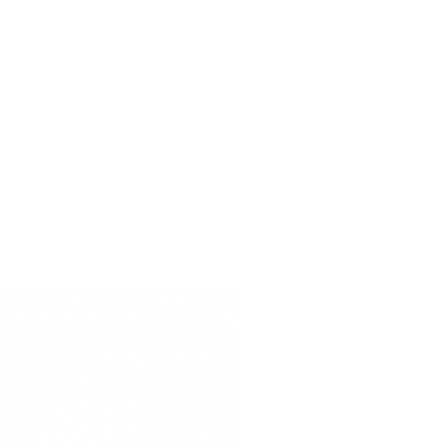
uns wissen, wenn sie mit
ieden sind, oder ein
en vorstellungen entspricht,
dass wir eine lösung finden
ssig sind wegen der farbe,
 unverbindlich ein kleines
uns an, wir senden ihnen
e zu.
rderbliche artikel handelt,
 retourniert werden.
 sie uns kurz vor einer
urnierung