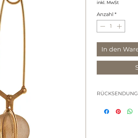
inkl. MwSt
Anzahl
*
In den War
RÜCKSENDUNG
textilien
haben sie bitte v
die waren nicht 
sich um artikel h
hergestellt werd