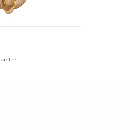
bitte lassen sie 
etwas nicht zufr
artikel nicht ihr
wir sind sicher, 
werden.
STOFFMUSTER
wenn sie unschlü
fordern sie bitte
asse Tee
stoffmuster bei 
dieses sehr gern
kosmetikartikel
da es sich um ve
können sie nicht
accessoires
bitte informieren
eventullen reto