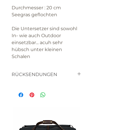
Durchmesser : 20 cm
Seegras geflochten
Die Untersetzer sind sowohl
In- wie auch Outdoor
einsetzbar... acuh sehr
hübsch unter kleinen
Schalen
RÜCKSENDUNGEN
textilien
haben sie bitte verständnis
dafür, dass sie die waren nicht
retourniern können, da es
sich um artikel handelt die
für SIE hergestellt werden.
bitte lassen sie uns wissen,