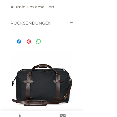
Aluminium emailliert
RÜCKSENDUNGEN
textilien
haben sie bitte verständnis
dafür, dass sie die waren nicht
retourniern können, da es
sich um artikel handelt die
für SIE hergestellt werden.
bitte lassen sie uns wissen,
wenn sie mit etwas nicht
zufrieden sind, oder ein
artikel nicht ihren
vorstellungen entspricht, wir
sind sicher, dass wir eine
lösung finden werden.
STOFFMUSTER