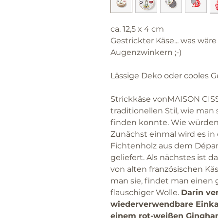
ca. 12,5 x 4 cm
Gestrickter Käse... was wär
Augenzwinkern ;-)
Lässige Deko oder cooles Ge
Strickkäse vonMAISON CIS
traditionellen Stil, wie ma
finden konnte. Wie würden 
Zunächst einmal wird es in
Fichtenholz aus dem Dépar
geliefert. Als nächstes ist d
von alten französischen Käse
man sie, findet man einen 
flauschiger Wolle.
Darin ver
wiederverwendbare Einkau
einem rot-weißen Gingham