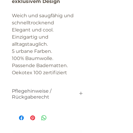
exklusivem Design
Weich und saugfähig und
schnelltrocknend
Elegant und cool.
Einzigartig und
alltagstauglich.
5 urbane Farben.
100% Baumwolle.
Passende Badematten.
Oekotex 100 zertifiziert
Pflegehinweise /
Rückgaberecht
Bitte beachten Sie die
Pflegehinweise.
Gebrauchte oder gewaschene
Textilien können nicht retourniert
werden.