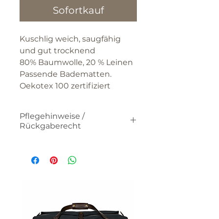
Sofortkauf
Kuschlig weich, saugfähig
und gut trocknend
80% Baumwolle, 20 % Leinen
Passende Badematten.
Oekotex 100 zertifiziert
Pflegehinweise /
Rückgaberecht
Bitte beachten Sie die
Pflegehinweise.
Gebrauchte oder gewaschene
Textilien können nicht retourniert
werden.