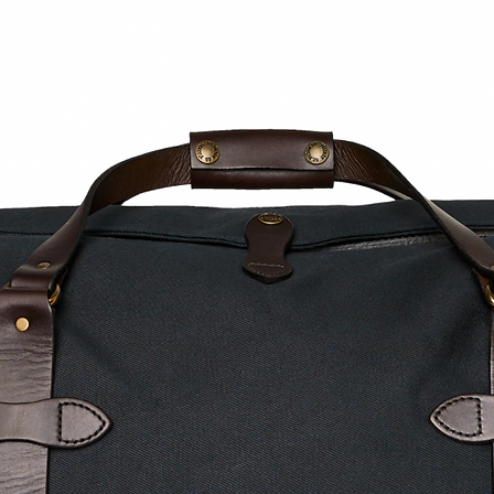
können sie nicht
accessoires
bitte informieren
eventullen reto