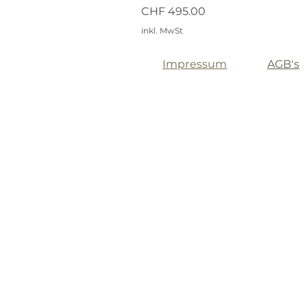
Preis
CHF 495.00
inkl. MwSt
Impressum
AGB's