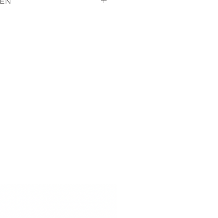
EN
erständnis dafür, dass sie
retourniern können, da es
andelt die für SIE
en.
uns wissen, wenn sie mit
ieden sind, oder ein
en vorstellungen entspricht,
dass wir eine lösung finden
ssig sind wegen der farbe,
 unverbindlich ein kleines
uns an, wir senden ihnen
e zu.
rderbliche artikel handelt,