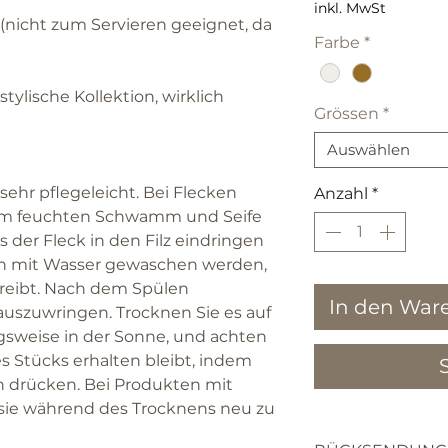
inkl. MwSt
r (nicht zum Servieren geeignet, da
Farbe
*
 stylische Kollektion, wirklich
Grössen
*
Auswählen
 sehr pflegeleicht. Bei Flecken
Anzahl
*
inem feuchten Schwamm und Seife
 der Fleck in den Filz eindringen
ich mit Wasser gewaschen werden,
nreibt. Nach dem Spülen
In den War
auszuwringen. Trocknen Sie es auf
gsweise in der Sonne, und achten
es Stücks erhalten bleibt, indem
h drücken. Bei Produkten mit
 sie während des Trocknens neu zu