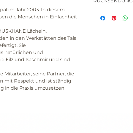
RÜCKSENDUNG
l im Jahr 2003. In diesem
textilien
ben die Menschen in Einfachheit
haben sie bitte v
die waren nicht 
 MUSKHANE Lächeln.
sich um artikel h
en in den Werkstätten des Tals
hergestellt werd
ertigt. Sie
bitte lassen sie 
us natürlichen und
etwas nicht zufr
ie Filz und Kaschmir und sind
artikel nicht ihr
.
wir sind sicher, 
itarbeiter, seine Partner, die
werden.
 mit Respekt und ist ständig
STOFFMUSTER
 in die Praxis umzusetzen.
wenn sie unschlü
fordern sie bitte
stoffmuster bei 
dieses sehr gern
kosmetikartikel
da es sich um ve