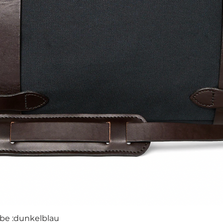
rbe :dunkelblau
Schnellansicht