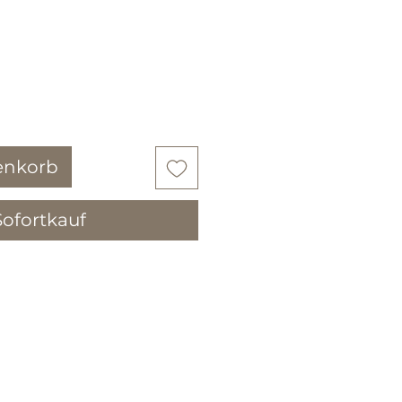
s
enkorb
Sofortkauf