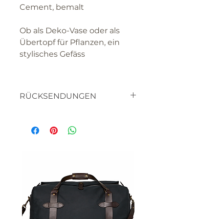
Cement, bemalt
Ob als Deko-Vase oder als
Übertopf für Pflanzen, ein
stylisches Gefäss
RÜCKSENDUNGEN
textilien
haben sie bitte verständnis
dafür, dass sie die waren nicht
retourniern können, da es
sich um artikel handelt die
für SIE hergestellt werden.
bitte lassen sie uns wissen,
wenn sie mit etwas nicht
zufrieden sind, oder ein