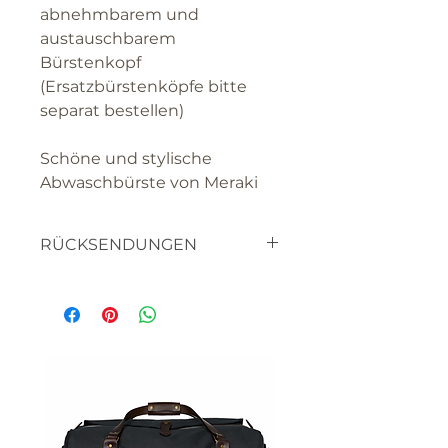
abnehmbarem und
austauschbarem
Bürstenkopf
(Ersatzbürstenköpfe bitte
separat bestellen)
Schöne und stylische
Abwaschbürste von Meraki
RÜCKSENDUNGEN
textilien
haben sie bitte verständnis
dafür, dass sie die waren nicht
retourniern können, da es
sich um artikel handelt die
für SIE hergestellt werden.
bitte lassen sie uns wissen,